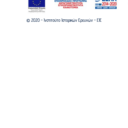
© 2020 - Ινστιτούτο Ιστορικών Ερευνών - EIE